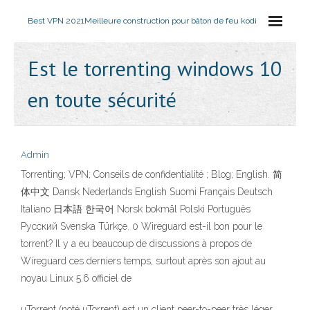
Best VPN 2021
Meilleure construction pour bâton de feu kodi
Est le torrenting windows 10
en toute sécurité
Admin
Torrenting; VPN; Conseils de confidentialité ; Blog; English. 简
体中文 Dansk Nederlands English Suomi Français Deutsch
Italiano 日本語 한국어 Norsk bokmål Polski Português
Русский Svenska Türkçe. 0 Wireguard est-il bon pour le
torrent? Il y a eu beaucoup de discussions à propos de
Wireguard ces derniers temps, surtout après son ajout au
noyau Linux 5.6 officiel de
µTorrent (noté uTorrent) est un client peer-to-peer très léger